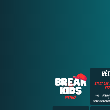
Hét
Stadt des 
PTS
1140 Hofjäge
/
1040 Schaumbu