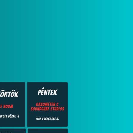
Péntek
törtök
Gasometer C
ce Room
SoundCube Studios
inger Gürtel 4
1110 Guglgasse 8.