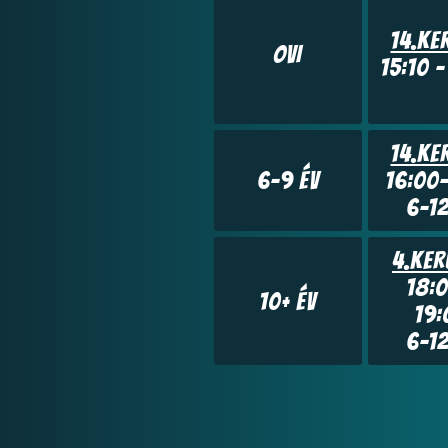
14.Ke
OVI
15:10 –
14.Ke
6-9 év
16:00-
6-12
4.Ker
18:0
10+ év
19:
6-12