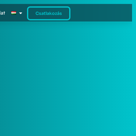
lat
Csatlakozás