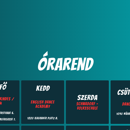
Órarend
fő
Kedd
Csü
Szerda
Kindes /
English Dance
4
Schwadorf –
Dan
Academy
Volksschule
rstraße 6.
1090 Währ
1220 Kagraner Platz 8.
rgergasse 7.