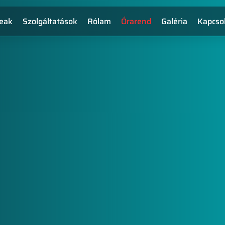
eak
Szolgáltatások
Rólam
Órarend
Galéria
Kapcso